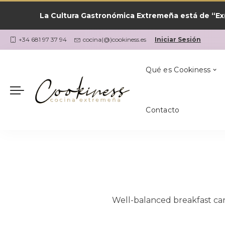
La Cultura Gastronómica Extremeña está de “Ex(
Las Recetas por
¿Qué Cocino Ho
Coria
Cookiness
+34 681 97 37 94
cocina(@)cookiness.es
Iniciar Sesión
Qué es Cookiness
Contacto
Las Recetas por
¿Qué Cocino Ho
Coria
Cookiness
Well-balanced breakfast can