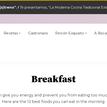
s)treno”. !
Te presentamos, “La Moderna Cocina Tradicional Extr
y?
Los Mejores
Alcántara
En Semana Santa
Cilleros
Postres
Recetas
Gastronario
Rincón Exquisito
A Boca
y?
Los Mejores
Alcántara
En Semana Santa
Cilleros
Postres
Breakfast
 give you energy and prevent you from eating too much
Here are the 12 best foods you can eat in the morning.