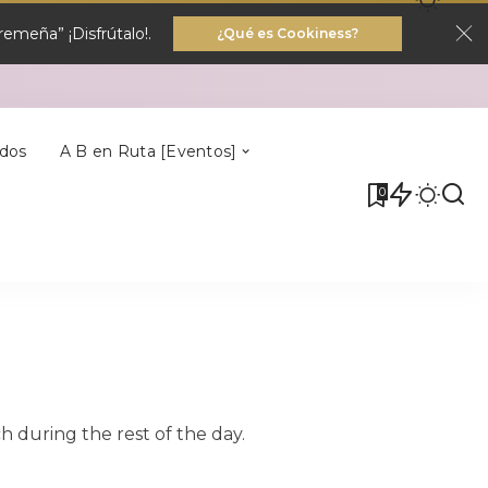
emeña” ¡Disfrútalo!.
¿Qué es Cookiness?
Villa Del Rey
dos
A B en Ruta [Eventos]
0
Villa Del Rey
 during the rest of the day.