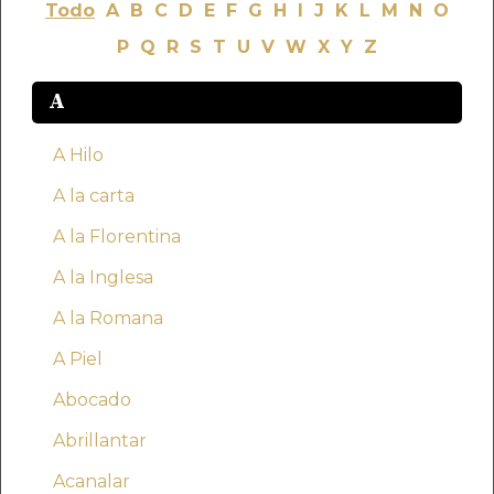
Todo
A
B
C
D
E
F
G
H
I
J
K
L
M
N
O
P
Q
R
S
T
U
V
W
X
Y
Z
A
A Hilo
A la carta
A la Florentina
A la Inglesa
A la Romana
A Piel
Abocado
Abrillantar
Acanalar