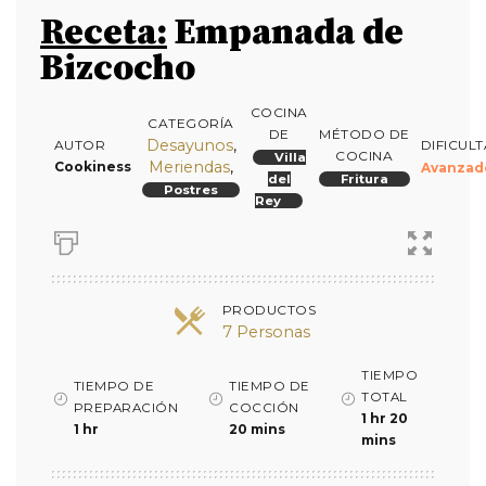
Receta:
Empanada de
Bizcocho
COCINA
CATEGORÍA
DE
MÉTODO DE
Desayunos
,
DIFICUL
AUTOR
COCINA
Villa
Meriendas
,
Cookiness
Avanzad
del
Fritura
Postres
Rey
PRODUCTOS
7 Personas
TIEMPO
TIEMPO DE
TIEMPO DE
TOTAL
PREPARACIÓN
COCCIÓN
1 hr 20
1 hr
20 mins
mins