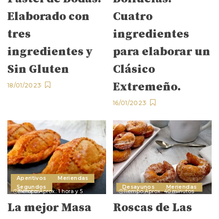
Elaborado con
Cuatro
tres
ingredientes
ingredientes y
para elaborar un
Sin Gluten
Clásico
Extremeño.
18/01/2023
16/01/2023
Aperitivos
Meriendas
Segundos
Desayunos
Meriendas
Tiempo Aprox.: 1 hora y 5 minutos
Tiempo Aprox.: 40 minutos
La mejor Masa
Roscas de Las