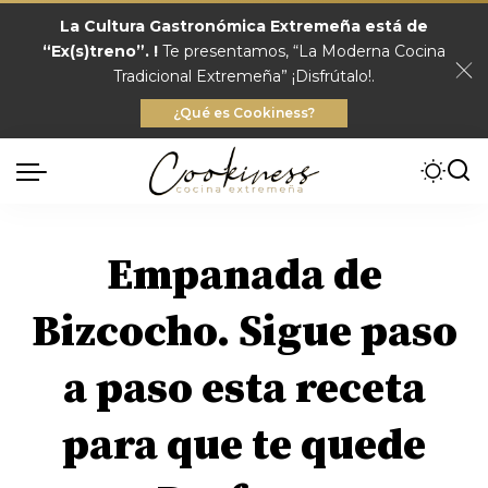
La Cultura Gastronómica Extremeña está de
“Ex(s)treno”. !
Te presentamos, “La Moderna Cocina
Tradicional Extremeña” ¡Disfrútalo!.
¿Qué es Cookiness?
Empanada de
Bizcocho. Sigue paso
a paso esta receta
para que te quede