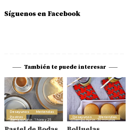
Síguenos en Facebook
También te puede interesar
Desayunos
Meriendas
Postres
Desayunos
Meriendas
Tiempo Aprox.: 1 hora y 25 minutos
Tiempo Aprox.: 30 minutos
Pastel de Bodas.
Bolluelas.