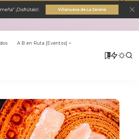
eña” ¡Disfrútalo!.
Villanueva de La Serena
Villa Del Rey
dos
A B en Ruta [Eventos]
0
Villa Del Rey