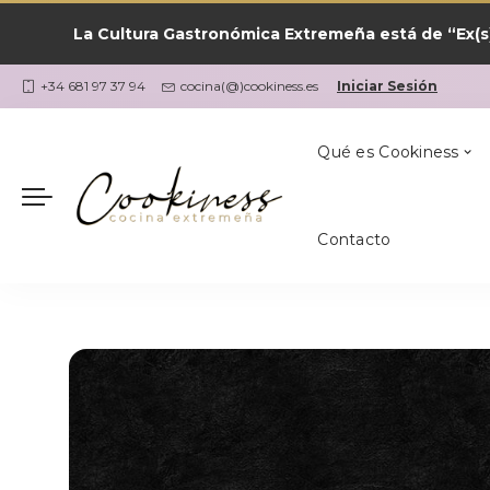
La Cultura Gastronómica Extremeña está de “Ex(s)
Las Recetas por
¿Qué Cocino Ho
Coria
Cookiness
+34 681 97 37 94
cocina(@)cookiness.es
Iniciar Sesión
Qué es Cookiness
Contacto
Las Recetas por
¿Qué Cocino Ho
Coria
Cookiness