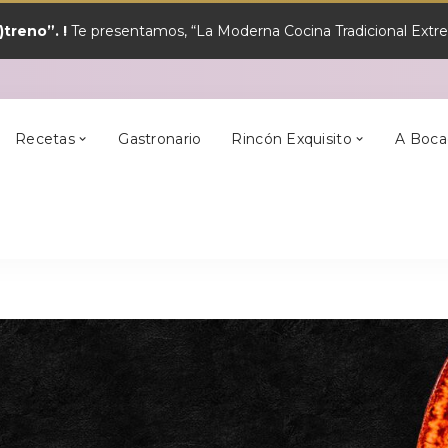
treno”. !
Te presentamos, “La Moderna Cocina Tradicional Extrem
y?
Los Mejores
Alcántara
En Semana Santa
Cilleros
Postres
Recetas
Gastronario
Rincón Exquisito
A Boca
y?
Los Mejores
Alcántara
En Semana Santa
Cilleros
Postres