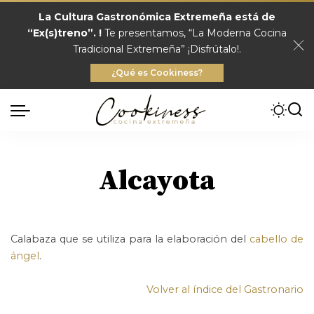
La Cultura Gastronómica Extremeña está de
“Ex(s)treno”. !
Te presentamos, “La Moderna Cocina
Tradicional Extremeña” ¡Disfrútalo!.
¿Qué es Cookiness?
Alcayota
Calabaza que se utiliza para la elaboración del
cabello de
ángel
.
Volver al índice del Gastronario