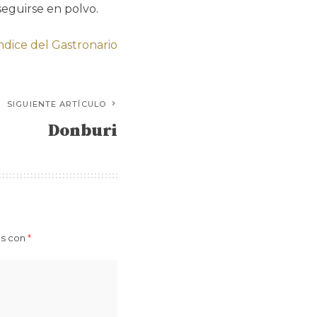
seguirse en polvo.
índice del Gastronario
SIGUIENTE ARTÍCULO
Donburi
os con
*