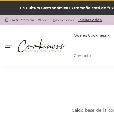
La Cultura Gastronómica Extremeña está de “Ex(
Las Recetas por
¿Qué Cocino Ho
Coria
Cookiness
+34 681 97 37 94
cocina(@)cookiness.es
Iniciar Sesión
Qué es Cookiness
Contacto
Las Recetas por
¿Qué Cocino Ho
Coria
Cookiness
Caldo base de la co