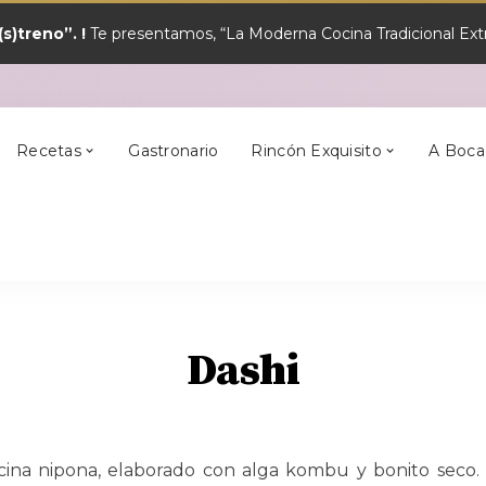
s)treno”. !
Te presentamos, “La Moderna Cocina Tradicional Extr
y?
Los Mejores
Alcántara
En Semana Santa
Cilleros
Postres
Recetas
Gastronario
Rincón Exquisito
A Boca
y?
Los Mejores
Alcántara
En Semana Santa
Cilleros
Postres
Dashi
cina nipona, elaborado con alga kombu y bonito seco. S