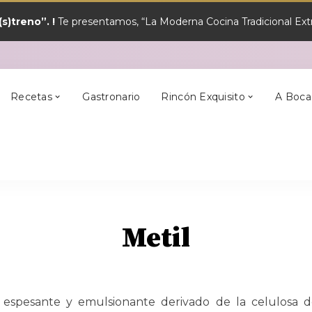
s)treno”. !
Te presentamos, “La Moderna Cocina Tradicional Extr
y?
Los Mejores
Alcántara
En Semana Santa
Cilleros
Postres
Recetas
Gastronario
Rincón Exquisito
A Boca
y?
Los Mejores
Alcántara
En Semana Santa
Cilleros
Postres
Metil
, espesante y emulsionante derivado de la celulosa d