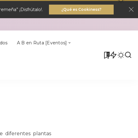
emeña” ¡Disfrútalo!.
¿Qué es Cookiness?
Villa Del Rey
dos
A B en Ruta [Eventos]
0
Villa Del Rey
e diferentes plantas