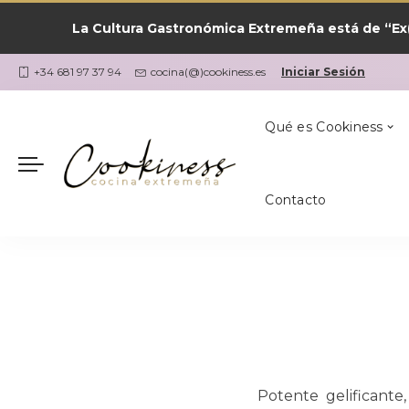
La Cultura Gastronómica Extremeña está de “Ex(
Las Recetas por
¿Qué Cocino Ho
Coria
Cookiness
+34 681 97 37 94
cocina(@)cookiness.es
Iniciar Sesión
Qué es Cookiness
Contacto
Las Recetas por
¿Qué Cocino Ho
Coria
Cookiness
Potente gelificante