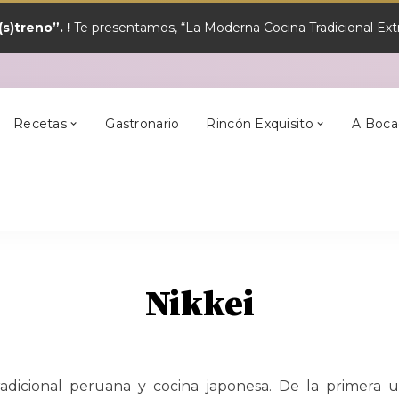
s)treno”. !
Te presentamos, “La Moderna Cocina Tradicional Extr
y?
Los Mejores
Alcántara
En Semana Santa
Cilleros
Postres
Recetas
Gastronario
Rincón Exquisito
A Boca
y?
Los Mejores
Alcántara
En Semana Santa
Cilleros
Postres
Nikkei
adicional peruana y cocina japonesa. De la primera uti