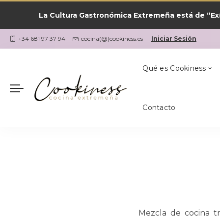
La Cultura Gastronómica Extremeña está de “Ex(
Las Recetas por
¿Qué Cocino Ho
Coria
Cookiness
+34 681 97 37 94
cocina(@)cookiness.es
Iniciar Sesión
Qué es Cookiness
Contacto
Las Recetas por
¿Qué Cocino Ho
Coria
Cookiness
Mezcla de cocina tr