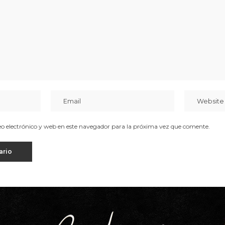
 electrónico y web en este navegador para la próxima vez que comente.