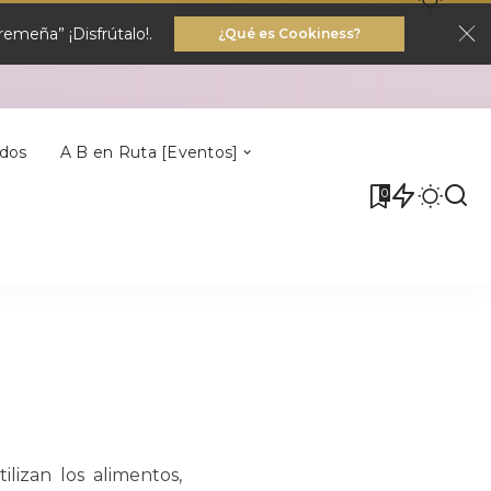
emeña” ¡Disfrútalo!.
¿Qué es Cookiness?
Villa Del Rey
dos
A B en Ruta [Eventos]
0
Villa Del Rey
lizan los alimentos,