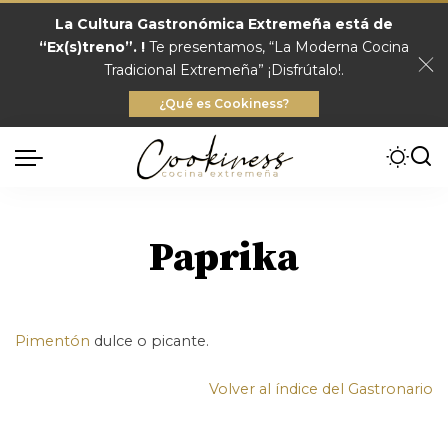
La Cultura Gastronómica Extremeña está de
“Ex(s)treno”. !
Te presentamos, “La Moderna Cocina
Tradicional Extremeña” ¡Disfrútalo!.
¿Qué es Cookiness?
Paprika
Pimentón
dulce o picante.
Volver al índice del Gastronario