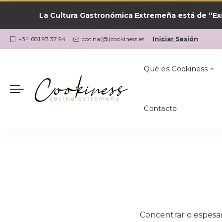
La Cultura Gastronómica Extremeña está de “Ex(
Las Recetas por
¿Qué Cocino Ho
Coria
Cookiness
+34 681 97 37 94
cocina(@)cookiness.es
Iniciar Sesión
Qué es Cookiness
Contacto
Las Recetas por
¿Qué Cocino Ho
Coria
Cookiness
Concentrar o espesar