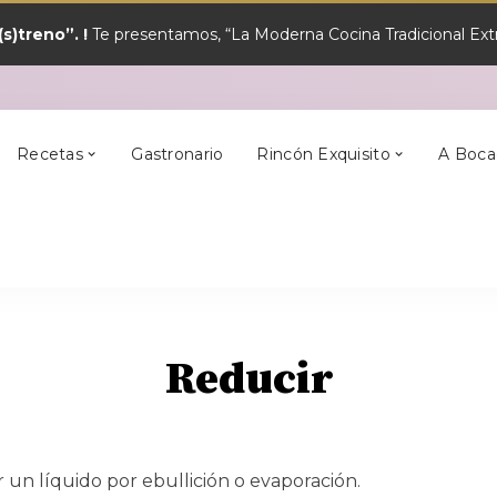
s)treno”. !
Te presentamos, “La Moderna Cocina Tradicional Extr
y?
Los Mejores
Alcántara
En Semana Santa
Cilleros
Postres
Recetas
Gastronario
Rincón Exquisito
A Boca
y?
Los Mejores
Alcántara
En Semana Santa
Cilleros
Postres
Reducir
 un líquido por ebullición o evaporación.