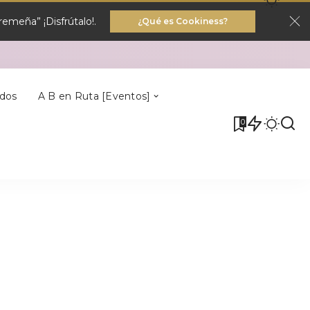
emeña” ¡Disfrútalo!.
¿Qué es Cookiness?
Villa Del Rey
dos
A B en Ruta [Eventos]
0
Villa Del Rey