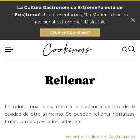
La Cultura Gastronómica Extremeña está de
“Ex(s)treno”. !
Te presentamos, “La Moderna Cocina
Tradicional Extremeña” ¡Disfrútalo!.
¿Qué es Cookiness?
Rellenar
Introducir una
farsa
, mezcla o sustancia dentro de la
cavidad de otro alimento. Se pueden rellenar hortalizas,
frutas, carnes, pescados, setas, etc.
Volver al índice del Gastronario