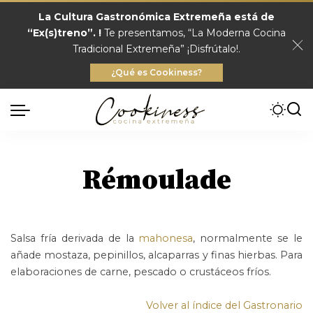
La Cultura Gastronómica Extremeña está de
“Ex(s)treno”. !
Te presentamos, “La Moderna Cocina
Tradicional Extremeña” ¡Disfrútalo!.
¿Qué es Cookiness?
Rémoulade
Salsa fría derivada de la
mahonesa
, normalmente se le
añade mostaza, pepinillos, alcaparras y finas hierbas. Para
elaboraciones de carne, pescado o crustáceos fríos.
Volver al índice del Gastronario