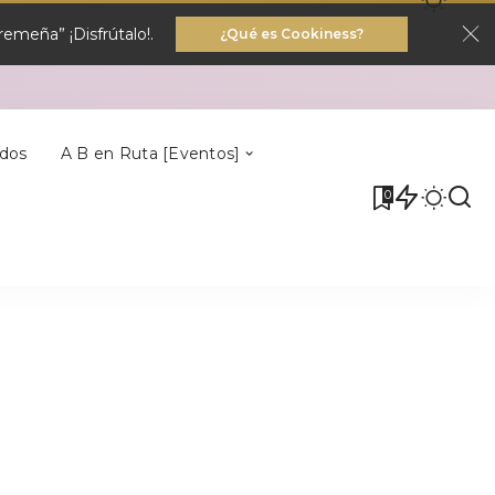
emeña” ¡Disfrútalo!.
¿Qué es Cookiness?
Villa Del Rey
dos
A B en Ruta [Eventos]
0
Villa Del Rey