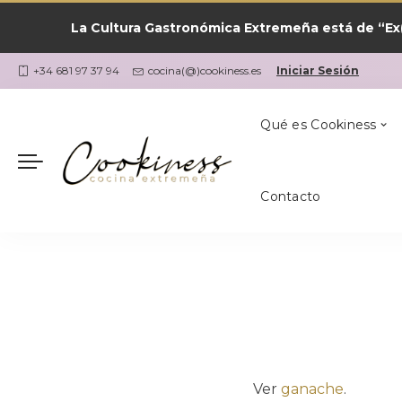
La Cultura Gastronómica Extremeña está de “Ex(
Las Recetas por
¿Qué Cocino Ho
Coria
Cookiness
+34 681 97 37 94
cocina(@)cookiness.es
Iniciar Sesión
Qué es Cookiness
Contacto
Las Recetas por
¿Qué Cocino Ho
Coria
Cookiness
Ver
ganache
.