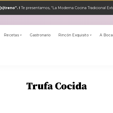
s)treno”. !
Te presentamos, “La Moderna Cocina Tradicional Extr
y?
Los Mejores
Alcántara
En Semana Santa
Cilleros
Postres
Recetas
Gastronario
Rincón Exquisito
A Boca
y?
Los Mejores
Alcántara
En Semana Santa
Cilleros
Postres
Trufa Cocida