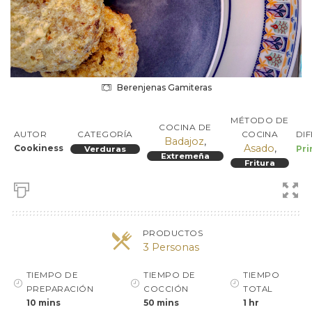
Berenjenas Gamiteras
MÉTODO DE
COCINA DE
DI
AUTOR
CATEGORÍA
COCINA
Badajoz
,
Asado
,
Cookiness
Pri
Verduras
Extremeña
Fritura
PRODUCTOS
3 Personas
TIEMPO DE
TIEMPO DE
TIEMPO
PREPARACIÓN
COCCIÓN
TOTAL
10 mins
50 mins
1 hr