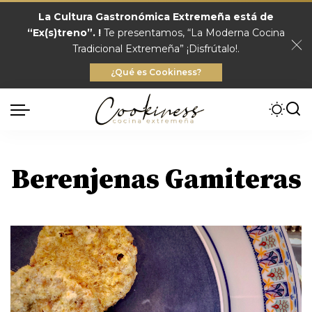
La Cultura Gastronómica Extremeña está de
“Ex(s)treno”. !
Te presentamos, “La Moderna Cocina
Tradicional Extremeña” ¡Disfrútalo!.
¿Qué es Cookiness?
Berenjenas Gamiteras