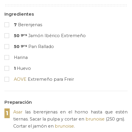
Ingredientes
7
Berenjenas
grs
50
Jamón Ibérico Extremeño
grs
50
Pan Rallado
Harina
1
Huevo
AOVE
Extremeño para Freir
Preparación
Asar
las berenjenas en el horno hasta que estén
1
tiernas. Sacar la pulpa y cortar en
brunoise
(250 grs).
Cortar el jamón en
brunoise
.