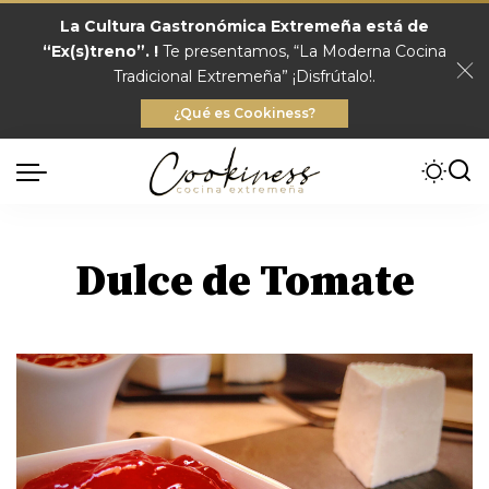
La Cultura Gastronómica Extremeña está de
“Ex(s)treno”. !
Te presentamos, “La Moderna Cocina
Tradicional Extremeña” ¡Disfrútalo!.
¿Qué es Cookiness?
Dulce de Tomate