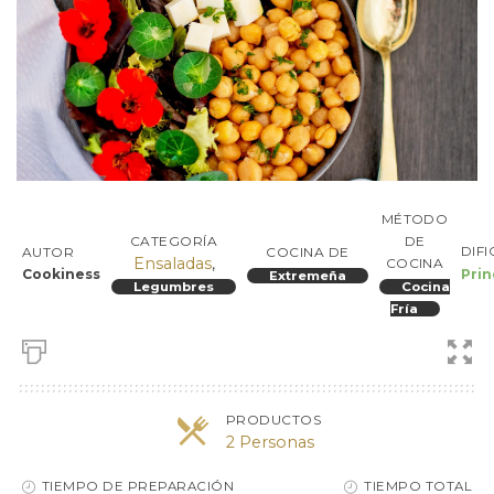
MÉTODO
CATEGORÍA
DE
DIF
AUTOR
COCINA DE
Ensaladas
,
COCINA
Cookiness
Prin
Extremeña
Legumbres
Cocina
Fría
PRODUCTOS
2 Personas
TIEMPO DE PREPARACIÓN
TIEMPO TOTAL