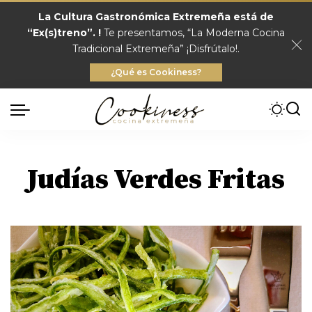
La Cultura Gastronómica Extremeña está de
“Ex(s)treno”. !
Te presentamos, “La Moderna Cocina
Tradicional Extremeña” ¡Disfrútalo!.
¿Qué es Cookiness?
Judías Verdes Fritas