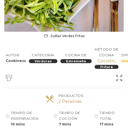
Judías Verdes Fritas
MÉTODO DE
DI
AUTOR
CATEGORÍA
COCINA DE
COCINA
Cocción
,
Cookiness
In
Verduras
Extremeña
Fritura
PRODUCTOS
2 Personas
TIEMPO DE
TIEMPO DE
TIEMPO
PREPARACIÓN
COCCIÓN
TOTAL
10 mins
7 mins
17 mins