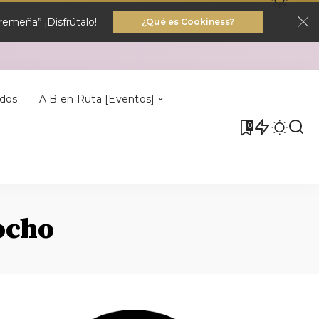
emeña” ¡Disfrútalo!.
¿Qué es Cookiness?
Villa Del Rey
dos
A B en Ruta [Eventos]
0
Villa Del Rey
ocho