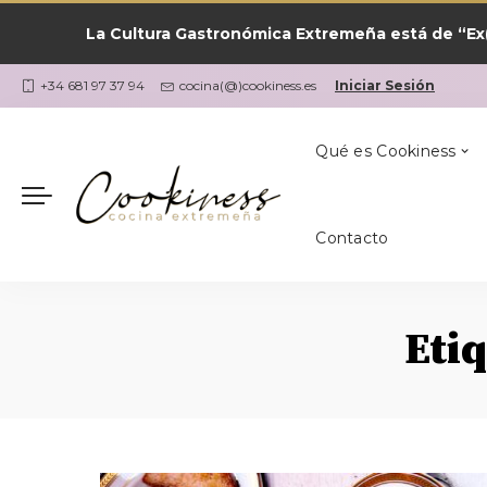
La Cultura Gastronómica Extremeña está de “Ex(
Las Recetas por
¿Qué Cocino Ho
Coria
Cookiness
+34 681 97 37 94
cocina(@)cookiness.es
Iniciar Sesión
Qué es Cookiness
Contacto
Las Recetas por
¿Qué Cocino Ho
Coria
Cookiness
Eti