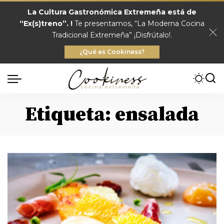
La Cultura Gastronómica Extremeña está de
“Ex(s)treno”. !
Te presentamos, “La Moderna Cocina
Tradicional Extremeña” ¡Disfrútalo!.
¿Qué es Cookiness?
Etiqueta:
ensalada