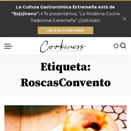
La Cultura Gastronómica Extremeña está de
“Ex(s)treno”. !
Te presentamos, “La Moderna Cocina
Tradicional Extremeña” ¡Disfrútalo!.
¿Qué es Cookiness?
Etiqueta:
RoscasConvento