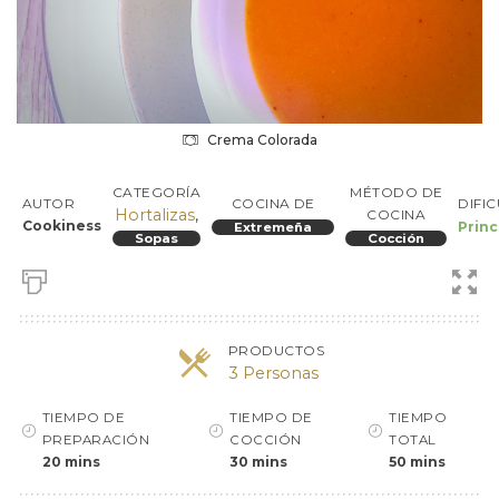
Crema Colorada
CATEGORÍA
MÉTODO DE
DIFI
AUTOR
COCINA DE
Hortalizas
,
COCINA
Cookiness
Princ
Extremeña
Sopas
Cocción
PRODUCTOS
3 Personas
TIEMPO DE
TIEMPO DE
TIEMPO
PREPARACIÓN
COCCIÓN
TOTAL
20 mins
30 mins
50 mins