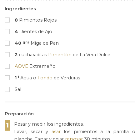
Ingredientes
8
Pimientos Rojos
4
Dientes de Ajo
grs
40
Miga de Pan
2
cucharaditas
Pimentón
de La Vera Dulce
AOVE
Extremeño
l
1
Agua o
Fondo
de Verduras
Sal
Preparación
Pesar y medir los ingredientes.
1
Lavar, secar y
asar
los pimientos a la parrilla o
plancha. Tapar y dejar
reposar
30 minutos.