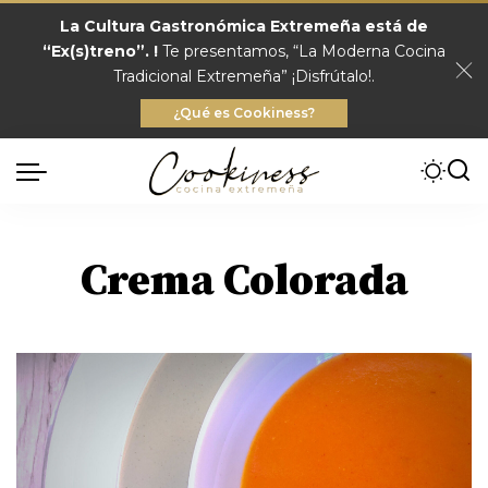
La Cultura Gastronómica Extremeña está de
“Ex(s)treno”. !
Te presentamos, “La Moderna Cocina
Tradicional Extremeña” ¡Disfrútalo!.
¿Qué es Cookiness?
Crema Colorada