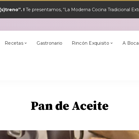
s)treno”. !
Te presentamos, “La Moderna Cocina Tradicional Extr
y?
Los Mejores
Alcántara
En Semana Santa
Cilleros
Postres
Recetas
Gastronario
Rincón Exquisito
A Boca
y?
Los Mejores
Alcántara
En Semana Santa
Cilleros
Postres
Pan de Aceite