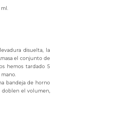
 ml.
levadura disuelta, la
Amasa el conjunto de
tros hemos tardado 5
a mano.
una bandeja de horno
e doblen el volumen,