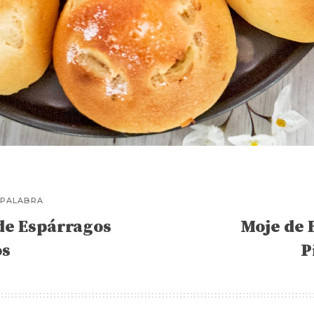
 PALABRA
 de Espárragos
Moje de 
os
P