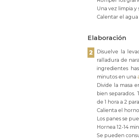
Romper los grano
Una vez limpia y 
Calentar el agua 
Elaboración
2
Disuelve la lev
ralladura de nara
ingredientes ha
minutos en una
Divide la masa 
bien separados. 
de 1 hora a 2 par
Calienta el horno
Los panes se pue
Hornea 12-14 min
Se pueden consum