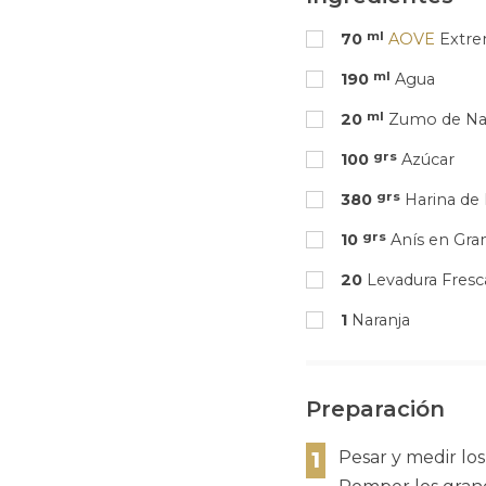
ml
70
AOVE
Extr
ml
190
Agua
ml
20
Zumo de Na
grs
100
Azúcar
grs
380
Harina de
grs
10
Anís en Gra
20
Levadura Fresc
1
Naranja
Preparación
1
Pesar y medir los