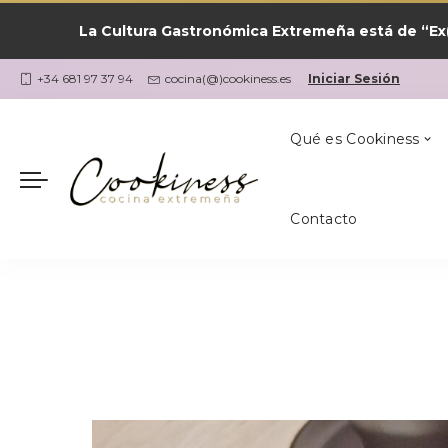
La Cultura Gastronómica Extremeña está de “Ex(
Las Recetas por
¿Qué Cocino Ho
Coria
Cookiness
+34 681 97 37 94
cocina(@)cookiness.es
Iniciar Sesión
Qué es Cookiness
Contacto
Las Recetas por
¿Qué Cocino Ho
Coria
Cookiness