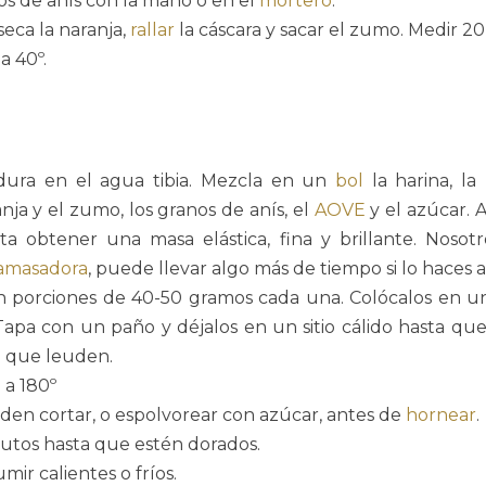
s de anís con la mano o en el
mortero
.
seca la naranja,
rallar
la cáscara y sacar el zumo. Medir 20
a 40º.
adura en el agua tibia. Mezcla en un
bol
la harina, la 
nja y el zumo, los granos de anís, el
AOVE
y el azúcar. 
sta obtener una masa elástica, fina y brillante. Noso
amasadora
, puede llevar algo más de tiempo si lo haces 
en porciones de 40-50 gramos cada una. Colócalos en 
Tapa con un paño y déjalos en un sitio cálido hasta qu
a que leuden.
 a 180º
den cortar, o espolvorear con azúcar, antes de
hornear
.
utos hasta que estén dorados.
ir calientes o fríos.