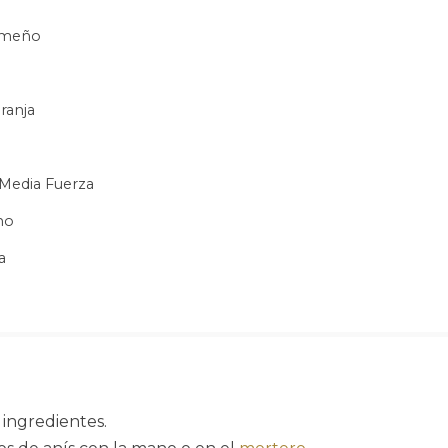
emeño
ranja
 Media Fuerza
no
a
 ingredientes.