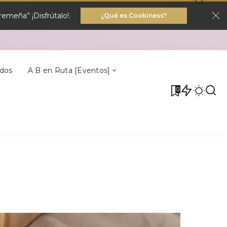
emeña” ¡Disfrútalo!.
¿Qué es Cookiness?
Villa Del Rey
dos
A B en Ruta [Eventos]
0
Villa Del Rey