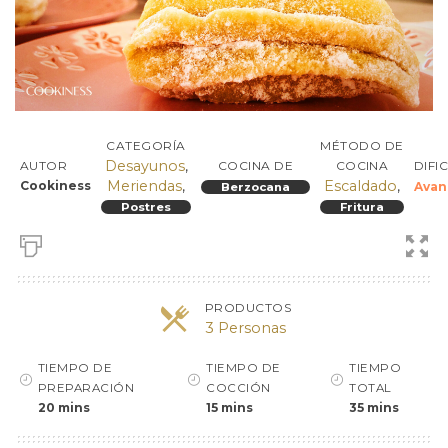
CATEGORÍA
MÉTODO DE
Desayunos
,
DIFI
AUTOR
COCINA DE
COCINA
Meriendas
,
Escaldado
,
Cookiness
Avan
Berzocana
Postres
Fritura
PRODUCTOS
3 Personas
TIEMPO DE
TIEMPO DE
TIEMPO
PREPARACIÓN
COCCIÓN
TOTAL
20 mins
15 mins
35 mins