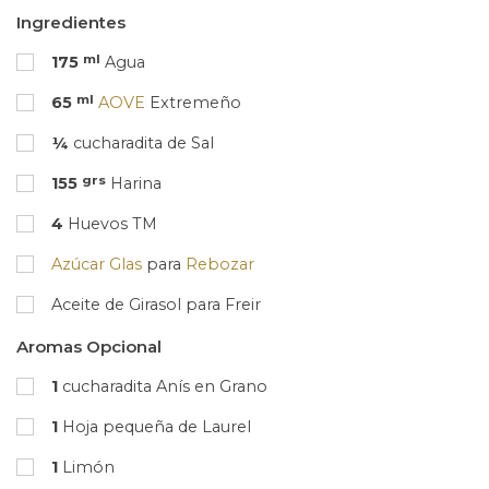
Ingredientes
ml
175
Agua
ml
65
AOVE
Extremeño
¼
cucharadita de Sal
grs
155
Harina
4
Huevos TM
Azúcar Glas
para
Rebozar
Aceite de Girasol para Freir
Aromas Opcional
1
cucharadita Anís en Grano
1
Hoja pequeña de Laurel
1
Limón