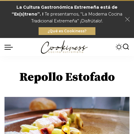
La Cultura Gastronómica Extremeña está de
“Ex(s)treno”. !
Te presentamos, “La Moderna Cocina
Tradicional Extremeña” ¡Disfrútalo!.
¿Qué es Cookiness?
Repollo Estofado