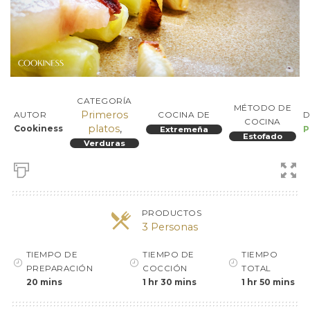
CATEGORÍA
MÉTODO DE
Primeros
D
AUTOR
COCINA DE
COCINA
platos
,
Cookiness
P
Extremeña
Estofado
Verduras
PRODUCTOS
3 Personas
TIEMPO DE
TIEMPO DE
TIEMPO
PREPARACIÓN
COCCIÓN
TOTAL
20 mins
1 hr 30 mins
1 hr 50 mins