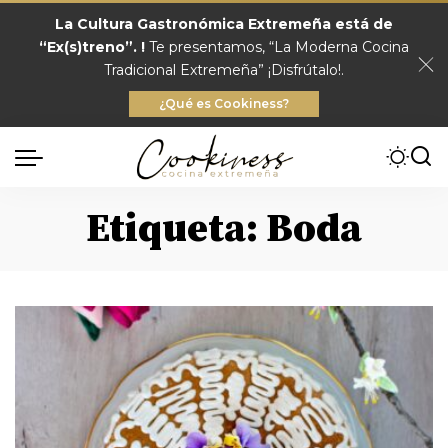
La Cultura Gastronómica Extremeña está de
“Ex(s)treno”. !
Te presentamos, “La Moderna Cocina
Tradicional Extremeña” ¡Disfrútalo!.
¿Qué es Cookiness?
Etiqueta:
Boda