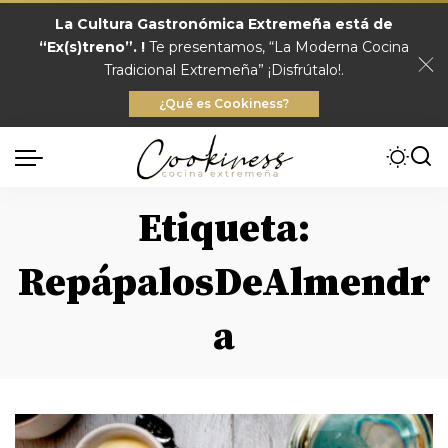
La Cultura Gastronómica Extremeña está de
“Ex(s)treno”. !
Te presentamos, “La Moderna Cocina
Tradicional Extremeña” ¡Disfrútalo!.
¿Qué es Cookiness?
Etiqueta:
RepápalosDeAlmendr
a