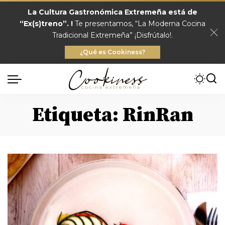
La Cultura Gastronómica Extremeña está de
“Ex(s)treno”. !
Te presentamos, “La Moderna Cocina
Tradicional Extremeña” ¡Disfrútalo!.
¿Qué es Cookiness?
Etiqueta:
RinRan