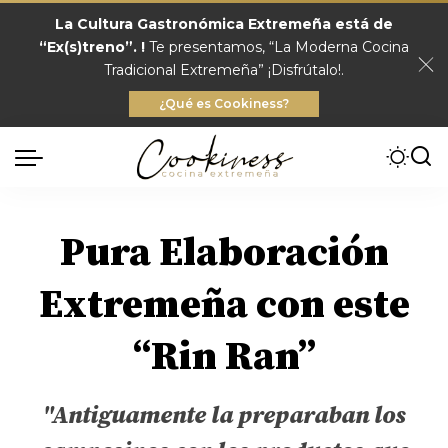
La Cultura Gastronómica Extremeña está de
“Ex(s)treno”. !
Te presentamos, “La Moderna Cocina
Tradicional Extremeña” ¡Disfrútalo!.
¿Qué es Cookiness?
Pura Elaboración
Extremeña con este
“Rin Ran”
"Antiguamente la preparaban los