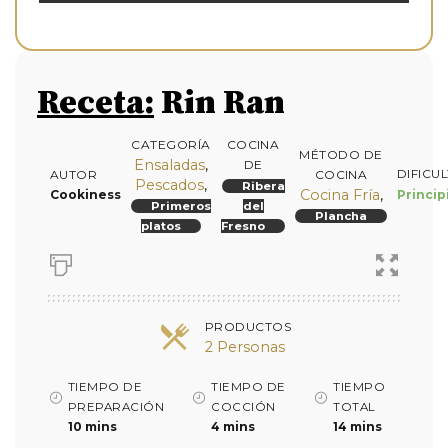
Receta:
Rin Ran
CATEGORÍA
COCINA
MÉTODO DE
Ensaladas
,
DE
DIFICU
AUTOR
COCINA
Pescados
,
Ribera
Cocina Fría
,
Cookiness
Princip
Primeros
del
Plancha
platos
Fresno
PRODUCTOS
2 Personas
TIEMPO DE
TIEMPO DE
TIEMPO
PREPARACIÓN
COCCIÓN
TOTAL
10 mins
4 mins
14 mins