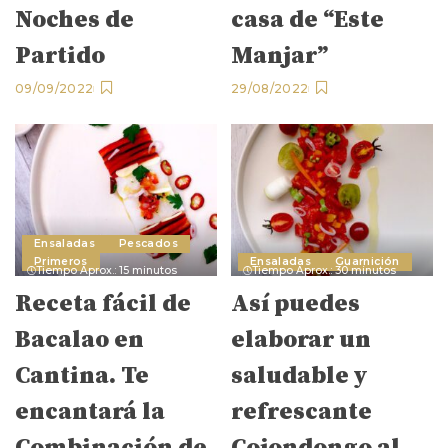
Noches de
casa de “Este
Partido
Manjar”
09/09/2022
29/08/2022
Ensaladas
Pescados
Primeros
Ensaladas
Guarnición
Tiempo Aprox.: 15 minutos
Tiempo Aprox.: 30 minutos
Receta fácil de
Así puedes
Bacalao en
elaborar un
Cantina. Te
saludable y
encantará la
refrescante
Combinación de
Cojondongo al