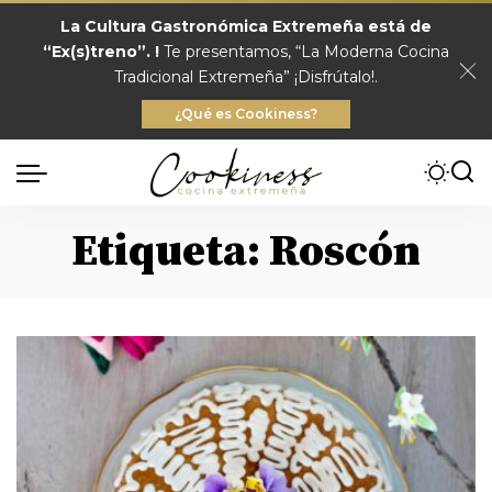
La Cultura Gastronómica Extremeña está de
“Ex(s)treno”. !
Te presentamos, “La Moderna Cocina
Tradicional Extremeña” ¡Disfrútalo!.
¿Qué es Cookiness?
Etiqueta:
Roscón