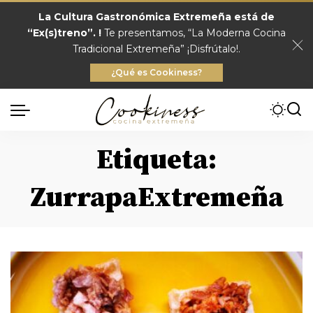
La Cultura Gastronómica Extremeña está de
“Ex(s)treno”. !
Te presentamos, “La Moderna Cocina
Tradicional Extremeña” ¡Disfrútalo!.
¿Qué es Cookiness?
Etiqueta:
ZurrapaExtremeña