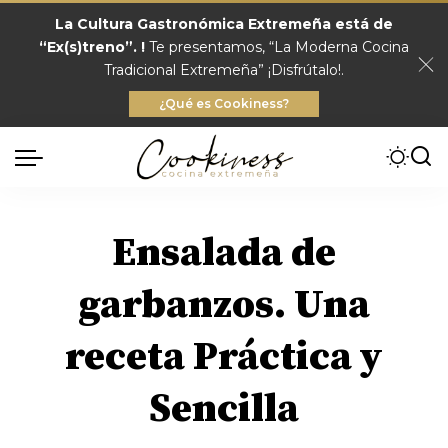
La Cultura Gastronómica Extremeña está de
“Ex(s)treno”. !
Te presentamos, “La Moderna Cocina
Tradicional Extremeña” ¡Disfrútalo!.
¿Qué es Cookiness?
Ensalada de
garbanzos. Una
receta Práctica y
Sencilla