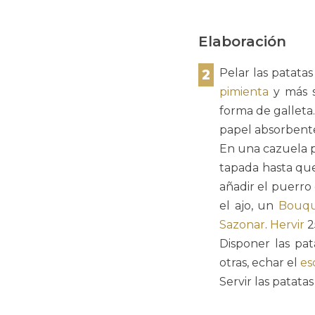
Elaboración
2
Pelar las patata
pimienta
y más s
forma de galleta
papel absorbente
En una cazuela 
tapada hasta que
añadir el puerro
el ajo, un
Bouqu
Sazonar
.
Hervir
2
Disponer las pa
otras, echar el
es
Servir las patata