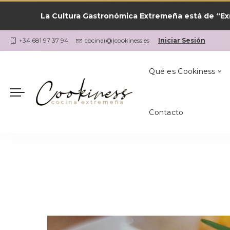
La Cultura Gastronómica Extremeña está de “Ex(
Las Recetas por
¿Qué Cocino Ho
Coria
Cookiness
+34 681 97 37 94
cocina(@)cookiness.es
Iniciar Sesión
Qué es Cookiness
Contacto
Las Recetas por
¿Qué Cocino Ho
Coria
Cookiness