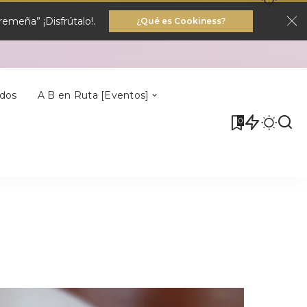
emeña” ¡Disfrútalo!.
¿Qué es Cookiness?
Villa Del Rey
dos
A B en Ruta [Eventos]
0
Villa Del Rey