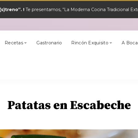
s)treno”. !
Te presentamos, “La Moderna Cocina Tradicional Extr
y?
Los Mejores
Alcántara
En Semana Santa
Cilleros
Postres
Recetas
Gastronario
Rincón Exquisito
A Boca
y?
Los Mejores
Alcántara
En Semana Santa
Cilleros
Postres
Patatas en Escabeche