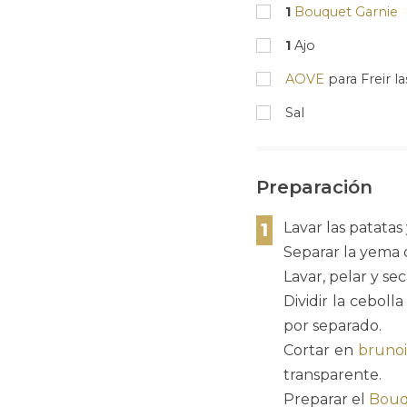
1
Bouquet Garnie
1
Ajo
AOVE
para Freir la
Sal
Preparación
1
Lavar las patatas
Separar la yema d
Lavar, pelar y sec
Dividir la ceboll
por separado.
Cortar en
brunoi
transparente.
Preparar el
Bouq