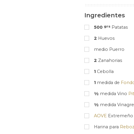
Ingredientes
grs
500
Patatas
2
Huevos
medio Puerro
2
Zanahorias
1
Cebolla
1
medida de
Fond
½
medida Vino
Pi
½
medida Vinagre
AOVE
Extremeño
Harina para
Reboz