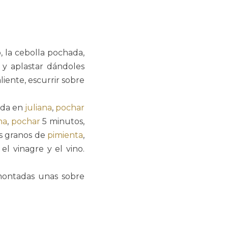
, la cebolla pochada,
 y aplastar dándoles
liente, escurrir sobre
cada en
juliana
,
pochar
na
,
pochar
5 minutos,
os granos de
pimienta
,
el vinagre y el vino.
montadas unas sobre