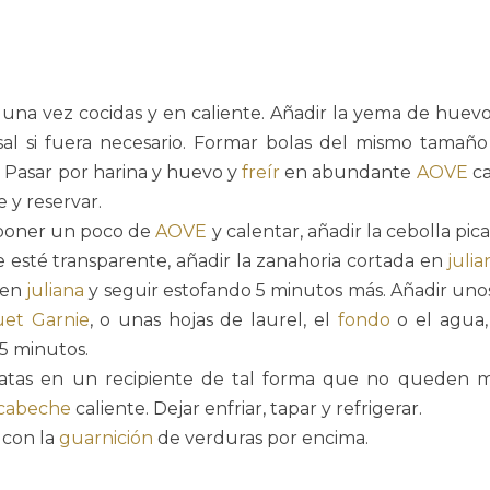
s una vez cocidas y en caliente. Añadir la yema de huevo
al si fuera necesario. Formar bolas del mismo tamaño
. Pasar por harina y huevo y
freír
en abundante
AOVE
ca
 y reservar.
poner un poco de
AOVE
y calentar, añadir la cebolla pi
 esté transparente, añadir la zanahoria cortada en
julia
 en
juliana
y seguir estofando 5 minutos más. Añadir un
et Garnie
, o unas hojas de laurel, el
fondo
o el agua, 
5 minutos.
tatas en un recipiente de tal forma que no queden 
cabeche
caliente. Dejar enfriar, tapar y refrigerar.
s con la
guarnición
de verduras por encima.