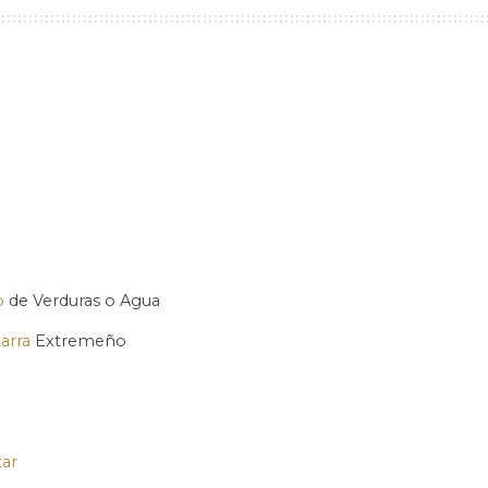
o
de Verduras o Agua
tarra
Extremeño
ar