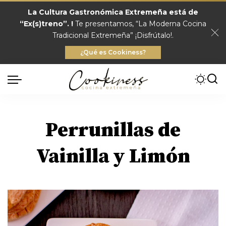
La Cultura Gastronómica Extremeña está de
“Ex(s)treno”. !
Te presentamos, “La Moderna Cocina
Tradicional Extremeña” ¡Disfrútalo!.
¿Qué es Cookiness?
Perrunillas de
Vainilla y Limón