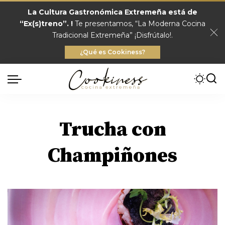
La Cultura Gastronómica Extremeña está de
“Ex(s)treno”. !
Te presentamos, “La Moderna Cocina
Tradicional Extremeña” ¡Disfrútalo!.
¿Qué es Cookiness?
Trucha con
Champiñones