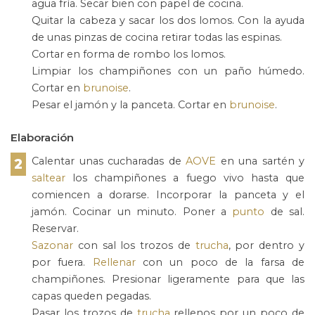
agua fría. Secar bien con papel de cocina.
Quitar la cabeza y sacar los dos lomos. Con la ayuda
de unas pinzas de cocina retirar todas las espinas.
Cortar en forma de rombo los lomos.
Limpiar los champiñones con un paño húmedo.
Cortar en
brunoise
.
Pesar el jamón y la panceta. Cortar en
brunoise
.
Elaboración
Calentar unas cucharadas de
AOVE
en una sartén y
2
saltear
los champiñones a fuego vivo hasta que
comiencen a dorarse. Incorporar la panceta y el
jamón. Cocinar un minuto. Poner a
punto
de sal.
Reservar.
Sazonar
con sal los trozos de
trucha
, por dentro y
por fuera.
Rellenar
con un poco de la farsa de
champiñones. Presionar ligeramente para que las
capas queden pegadas.
Pasar los trozos de
trucha
rellenos por un poco de