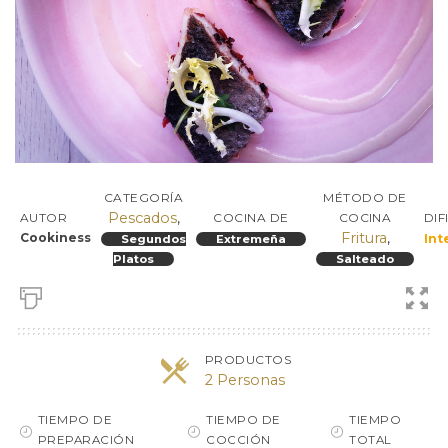
CATEGORÍA
MÉTODO DE
Pescados
,
DIF
AUTOR
COCINA DE
COCINA
Fritura
,
Cookiness
Int
Segundos
Extremeña
Platos
Salteado
PRODUCTOS
2 Personas
TIEMPO DE
TIEMPO DE
TIEMPO
PREPARACIÓN
COCCIÓN
TOTAL