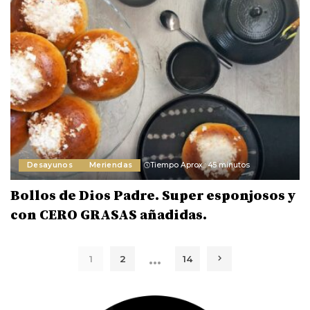
Desayunos
Meriendas
Tiempo Aprox.: 45 minutos
Bollos de Dios Padre. Super esponjosos y
con CERO GRASAS añadidas.
…
1
2
14