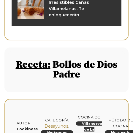
Irresistibles Cañas
Villamelanas. Te
enloquecerán
Receta:
Bollos de Dios
Padre
COCINA DE
CATEGORÍA
MÉTODO D
AUTOR
Villanueva
Desayunos
,
COCINA
Cookiness
de La
Meriendas
Horneado