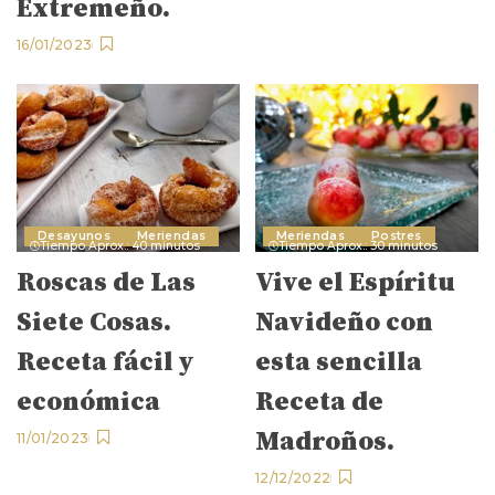
Extremeño.
16/01/2023
Desayunos
Meriendas
Meriendas
Postres
Tiempo Aprox.: 40 minutos
Tiempo Aprox.: 30 minutos
Roscas de Las
Vive el Espíritu
Siete Cosas.
Navideño con
Receta fácil y
esta sencilla
económica
Receta de
Madroños.
11/01/2023
12/12/2022