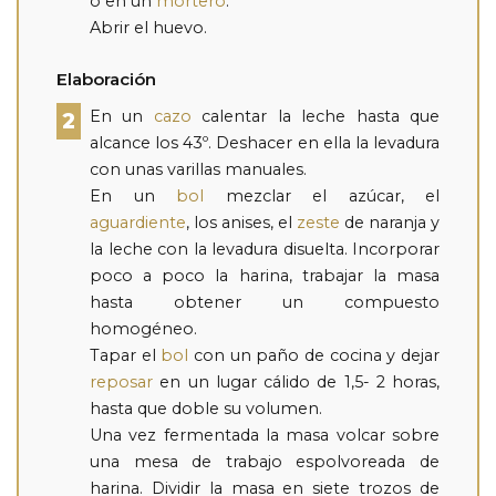
o en un
mortero
.
Abrir el huevo.
Elaboración
En un
cazo
calentar la leche hasta que
2
alcance los 43º. Deshacer en ella la levadura
con unas varillas manuales.
En un
bol
mezclar el azúcar, el
aguardiente
, los anises, el
zeste
de naranja y
la leche con la levadura disuelta. Incorporar
poco a poco la harina, trabajar la masa
hasta obtener un compuesto
homogéneo.
Tapar el
bol
con un paño de cocina y dejar
reposar
en un lugar cálido de 1,5- 2 horas,
hasta que doble su volumen.
Una vez fermentada la masa volcar sobre
una mesa de trabajo espolvoreada de
harina. Dividir la masa en siete trozos de