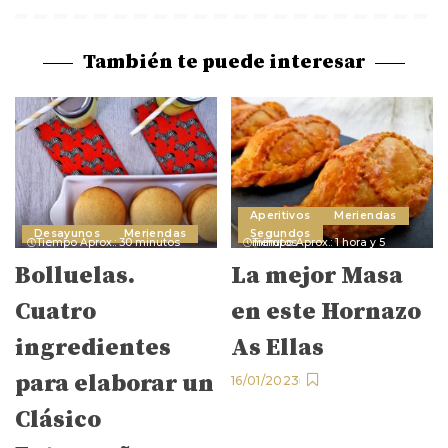
También te puede interesar
Aperitivos
Meriendas
Desayunos
Meriendas
Segundos
Tiempo Aprox.: 30 minutos
Tiempo Aprox.: 1 hora y 5 minutos
Bolluelas.
La mejor Masa
Cuatro
en este Hornazo
ingredientes
As Ellas
para elaborar un
16/01/2023
Clásico