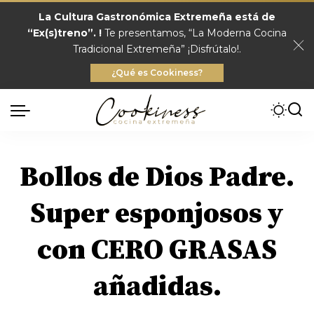
La Cultura Gastronómica Extremeña está de
“Ex(s)treno”. !
Te presentamos, “La Moderna Cocina
Tradicional Extremeña” ¡Disfrútalo!.
¿Qué es Cookiness?
Bollos de Dios Padre.
Super esponjosos y
con CERO GRASAS
añadidas.