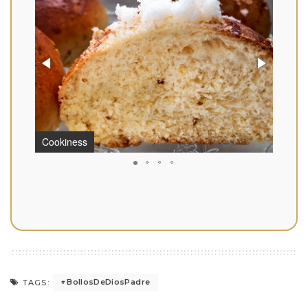
Cookiness
Cooki
BollosDeDiosPadre
TAGS: