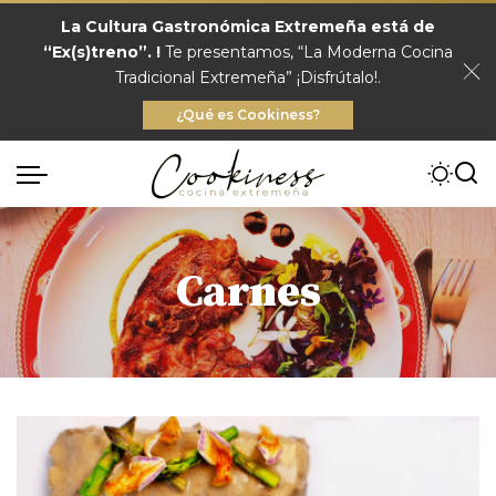
La Cultura Gastronómica Extremeña está de
“Ex(s)treno”. !
Te presentamos, “La Moderna Cocina
Tradicional Extremeña” ¡Disfrútalo!.
¿Qué es Cookiness?
Carnes