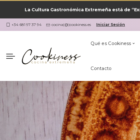
La Cultura Gastronómica Extremeña está de “Ex(
Las Recetas por
¿Qué Cocino Ho
Coria
Cookiness
+34 681 97 37 94
cocina(@)cookiness.es
Iniciar Sesión
Qué es Cookiness
Contacto
Las Recetas por
¿Qué Cocino Ho
Coria
Cookiness