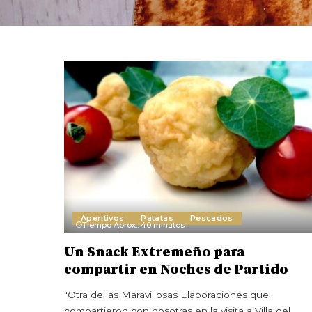
Aperitivos
Patatas
Pescados
Tiempo Aprox.: 40 minutos
Un Snack Extremeño para
compartir en Noches de Partido
"Otra de las Maravillosas Elaboraciones que
compartieron con nosotras en la visita a Villa del
...