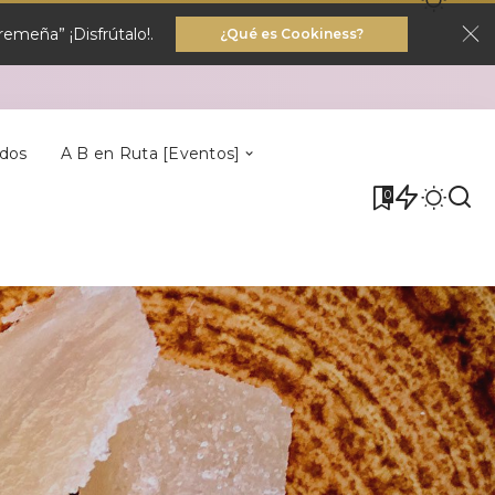
emeña” ¡Disfrútalo!.
¿Qué es Cookiness?
Villa Del Rey
dos
A B en Ruta [Eventos]
0
Villa Del Rey