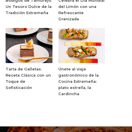
Bodigos de Tamurejo.
Celebra el Día Mundial
Un Tesoro Dulce de la
del Limón con una
Tradición Extremeña
Refrescante
Granizada
Tarta de Galletas.
Únete al viaje
Receta Clásica con un
gastronómico de la
Toque de
Cocina Extremeña:
Sofisticación
plato estrella, la
Cardincha