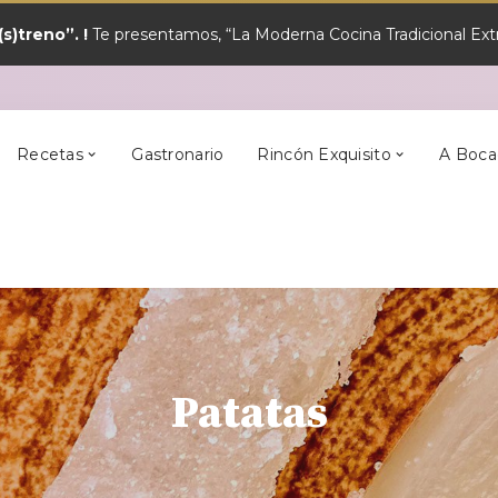
s)treno”. !
Te presentamos, “La Moderna Cocina Tradicional Extr
y?
Los Mejores
Alcántara
En Semana Santa
Cilleros
Postres
Recetas
Gastronario
Rincón Exquisito
A Boca
y?
Los Mejores
Alcántara
En Semana Santa
Cilleros
Postres
Patatas