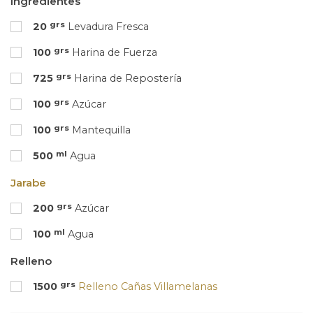
Ingredientes
grs
20
Levadura Fresca
grs
100
Harina de Fuerza
grs
725
Harina de Repostería
grs
100
Azúcar
grs
100
Mantequilla
ml
500
Agua
Jarabe
grs
200
Azúcar
ml
100
Agua
Relleno
grs
1500
Relleno Cañas Villamelanas