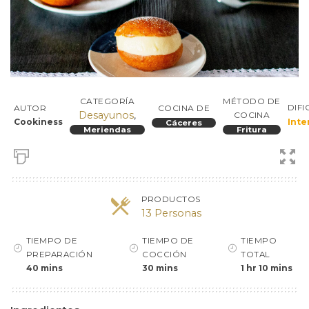
CATEGORÍA
MÉTODO DE
DIF
AUTOR
COCINA DE
Desayunos
,
COCINA
Cookiness
Inte
Cáceres
Meriendas
Fritura
PRODUCTOS
13 Personas
TIEMPO DE
TIEMPO DE
TIEMPO
PREPARACIÓN
COCCIÓN
TOTAL
40 mins
30 mins
1 hr 10 mins