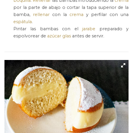
boquilla
.
Rellenar
las bambas introduciendo la
crema
por la parte de abajo o cortar la tapa superior de la
bamba,
rellenar
con la
crema
y perfilar con una
espátula
.
Pintar las bambas con el
jarabe
preparado y
espolvorear de
azúcar glas
antes de servir.