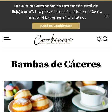
La Cultura Gastronómica Extremeña está de
“Ex(s)treno”. !
Te presentamos, “La Moderna Cocina
Tradicional Extremeña” ¡Disfrútalo!.
¿Qué es Cookiness?
Bambas de Cáceres