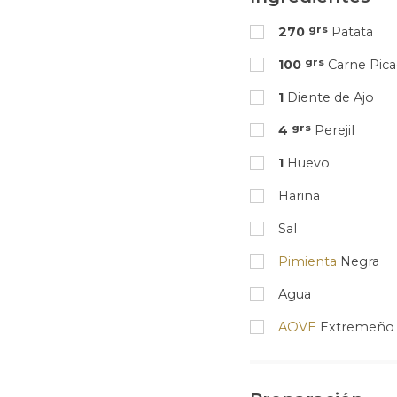
grs
270
Patata
grs
100
Carne Pica
1
Diente de Ajo
grs
4
Perejil
1
Huevo
Harina
Sal
Pimienta
Negra
Agua
AOVE
Extremeño