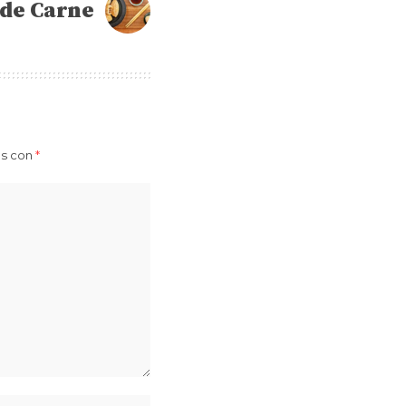
de Carne
os con
*