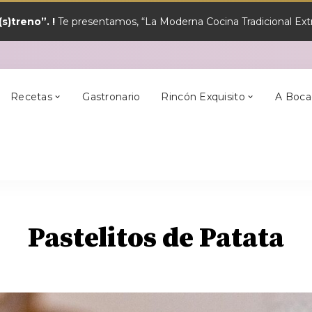
s)treno”. !
Te presentamos, “La Moderna Cocina Tradicional Extr
y?
Los Mejores
Alcántara
En Semana Santa
Cilleros
Postres
Recetas
Gastronario
Rincón Exquisito
A Boca
y?
Los Mejores
Alcántara
En Semana Santa
Cilleros
Postres
Pastelitos de Patata