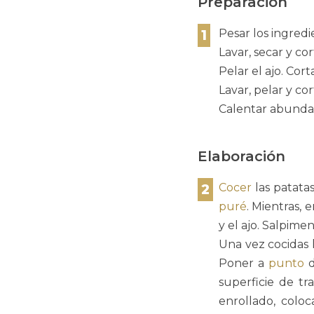
Preparación
1
Pesar los ingredi
Lavar, secar y co
Pelar el ajo. Cor
Lavar, pelar y co
Calentar abundan
Elaboración
2
Cocer
las patata
puré
. Mientras,
y el ajo. Salpimen
Una vez cocidas 
Poner a
punto
d
superficie de tr
enrollado, colo