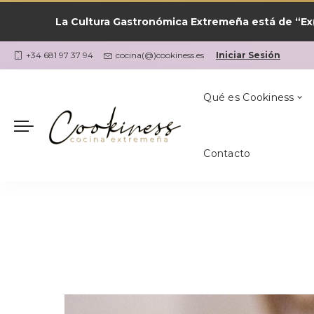
La Cultura Gastronómica Extremeña está de “Ex(
Las Recetas por
¿Qué Cocino Ho
Coria
Cookiness
+34 681 97 37 94
cocina(@)cookiness.es
Iniciar Sesión
Qué es Cookiness
Contacto
Las Recetas por
¿Qué Cocino Ho
Coria
Cookiness