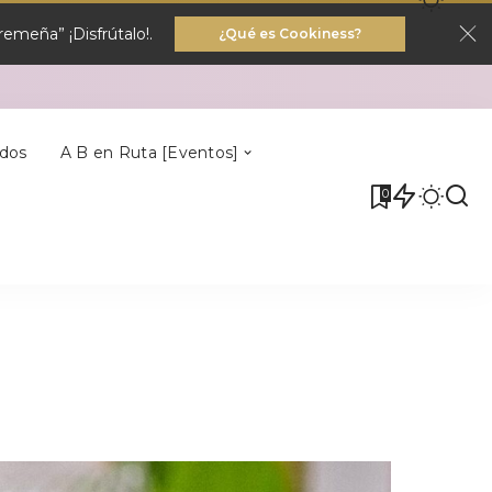
emeña” ¡Disfrútalo!.
¿Qué es Cookiness?
Villa Del Rey
dos
A B en Ruta [Eventos]
0
Villa Del Rey