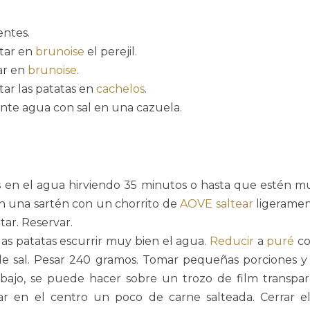
entes.
rtar en
brunoise
el perejil.
tar en
brunoise
.
rtar las patatas en
cachelos
.
te agua con sal en una cazuela.
s en el agua hirviendo 35 minutos o hasta que estén mu
 en una sartén con un chorrito de
AOVE
saltear
ligerament
tar. Reservar.
las patatas escurrir muy bien el agua.
Reducir
a
puré
co
e sal. Pesar 240 gramos. Tomar pequeñas porciones y
abajo, se puede hacer sobre un trozo de film transpare
car en el centro un poco de carne salteada. Cerrar 