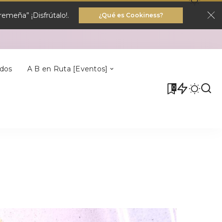
emeña” ¡Disfrútalo!.
¿Qué es Cookiness?
Villa Del Rey
dos
A B en Ruta [Eventos]
0
Villa Del Rey