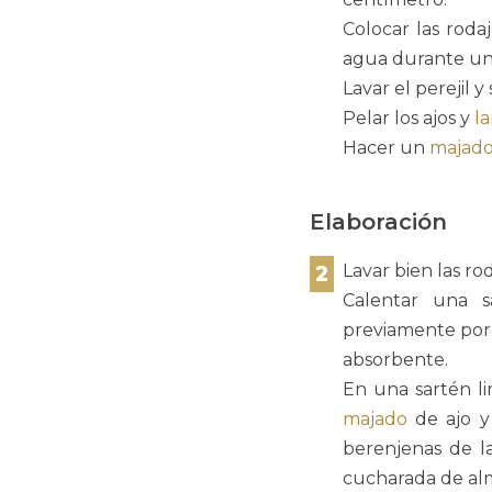
Colocar las rod
agua durante un
Lavar el perejil y 
Pelar los ajos y
l
Hacer un
majad
Elaboración
2
Lavar bien las ro
Calentar una 
previamente por 
absorbente.
En una sartén li
majado
de ajo y 
berenjenas de l
cucharada de al