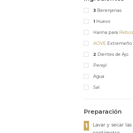
3
Berenjenas
1
Huevo
Harina para
Reboz
AOVE
Extremeño
2
Dientes de Ajo
Perejil
Agua
Sal
Preparación
1
Lavar y secar las
centímetro.