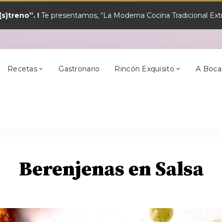
s)treno”. !
Te presentamos, “La Moderna Cocina Tradicional Extr
y?
Los Mejores
Alcántara
En Semana Santa
Cilleros
Postres
Recetas
Gastronario
Rincón Exquisito
A Boca
y?
Los Mejores
Alcántara
En Semana Santa
Cilleros
Postres
Berenjenas en Salsa