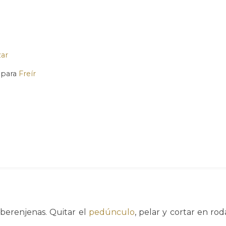
ar
 para
Freír
 berenjenas. Quitar el
pedúnculo
, pelar y cortar en r