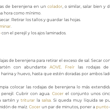
ajas de berenjena en un
colador
, o similar, salar bien y
a hora como mínimo.
secar. Retirar los tallos y guardar las hojas.
aminar
.
o
con el perejil y los ajos laminados.
dajas de berenjena para retirar el exceso de sal. Secar co
sartén con abundante
AOVE
.
Freír
las rodajas de
harina y huevo, hasta que estén doradas por ambos lado
mpia colocar las rodajas de berenjena lo más extendidas
perejil. Cubrir con agua.
Cocer
el conjunto unos cinc
a sartén y
triturar
la
salsa
. Si queda muy líquida se 
midón de maíz.
Cocer
un par de minutos, poner a
punto