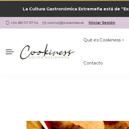
La Cultura Gastronómica Extremeña está de “Ex(
Las Recetas por
¿Qué Cocino Ho
Coria
Cookiness
+34 681 97 37 94
cocina(@)cookiness.es
Iniciar Sesión
Qué es Cookiness
Contacto
Las Recetas por
¿Qué Cocino Ho
Coria
Cookiness