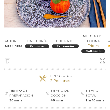
MÉTODO DE
D
AUTOR
CATEGORÍA
COCINA DE
COCINA
Fritura
,
Cookiness
I
Primeros
Extremeña
Salteado
PRODUCTOS
2 Personas
TIEMPO DE
TIEMPO DE
TIEMPO
PREPARACIÓN
COCCIÓN
TOTAL
30 mins
40 mins
1 hr 10 mins