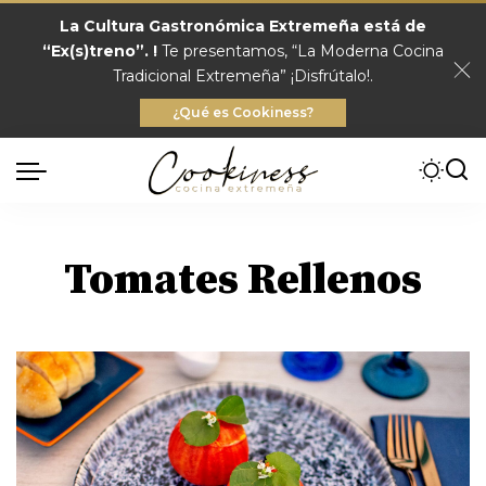
La Cultura Gastronómica Extremeña está de
“Ex(s)treno”. !
Te presentamos, “La Moderna Cocina
Tradicional Extremeña” ¡Disfrútalo!.
¿Qué es Cookiness?
Tomates Rellenos