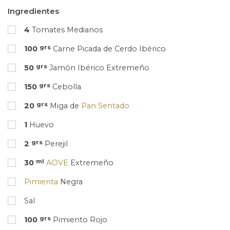
Ingredientes
4
Tomates Medianos
grs
100
Carne Picada de Cerdo Ibérico
grs
50
Jamón Ibérico Extremeño
grs
150
Cebolla
grs
20
Miga de
Pan Sentado
1
Huevo
grs
2
Perejil
ml
30
AOVE
Extremeño
Pimienta
Negra
Sal
grs
100
Pimiento Rojo