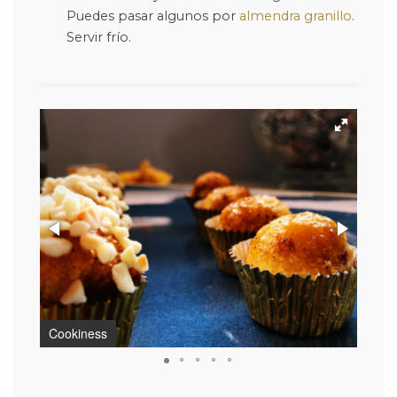
Puedes pasar algunos por
almendra granillo
.
Servir frío.
Cookiness
Cook