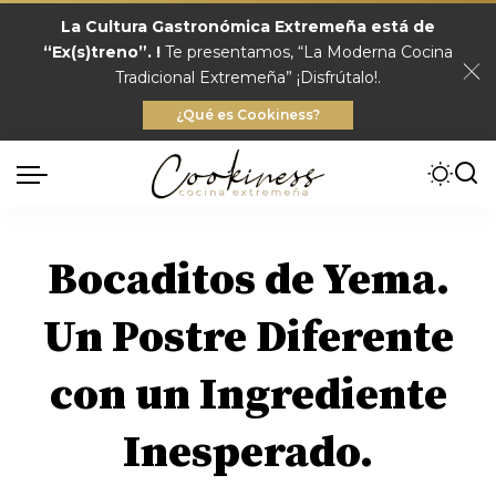
La Cultura Gastronómica Extremeña está de
“Ex(s)treno”. !
Te presentamos, “La Moderna Cocina
Tradicional Extremeña” ¡Disfrútalo!.
¿Qué es Cookiness?
Bocaditos de Yema.
Un Postre Diferente
con un Ingrediente
Inesperado.