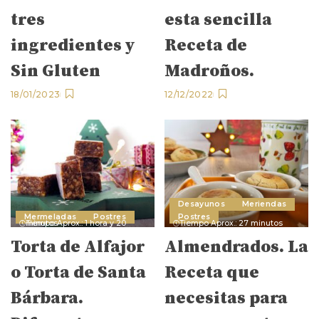
tres
esta sencilla
ingredientes y
Receta de
Sin Gluten
Madroños.
18/01/2023
12/12/2022
Desayunos
Meriendas
Mermeladas
Postres
Postres
Tiempo Aprox.: 1 hora y 20 minutos
Tiempo Aprox.: 27 minutos
Torta de Alfajor
Almendrados. La
o Torta de Santa
Receta que
Bárbara.
necesitas para