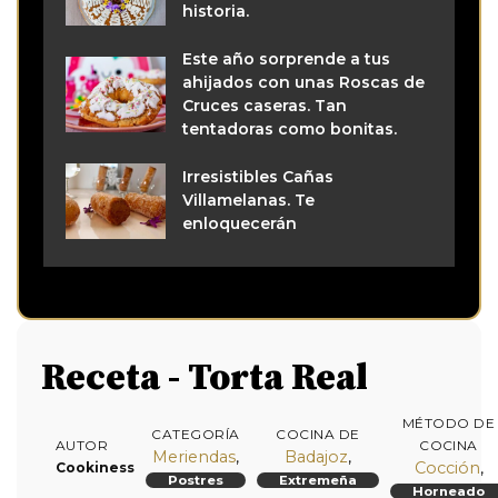
historia.
Este año sorprende a tus
ahijados con unas Roscas de
Cruces caseras. Tan
tentadoras como bonitas.
Irresistibles Cañas
Villamelanas. Te
enloquecerán
Receta - Torta Real
MÉTODO DE
CATEGORÍA
COCINA DE
AUTOR
COCINA
Meriendas
,
Badajoz
,
Cocción
,
Cookiness
Postres
Extremeña
Horneado