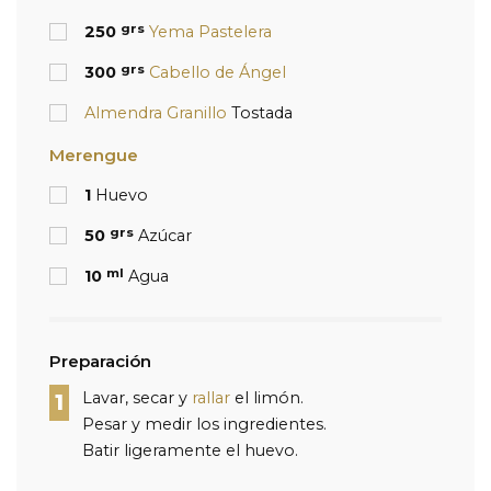
grs
250
Yema Pastelera
grs
300
Cabello de Ángel
Almendra Granillo
Tostada
Merengue
1
Huevo
grs
50
Azúcar
ml
10
Agua
Preparación
Lavar, secar y
rallar
el limón.
1
Pesar y medir los ingredientes.
Batir ligeramente el huevo.