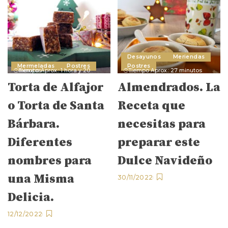
Desayunos
Meriendas
Mermeladas
Postres
Postres
Tiempo Aprox.: 1 hora y 20 minutos
Tiempo Aprox.: 27 minutos
Torta de Alfajor
Almendrados. La
o Torta de Santa
Receta que
Bárbara.
necesitas para
Diferentes
preparar este
nombres para
Dulce Navideño
una Misma
30/11/2022
Delicia.
12/12/2022