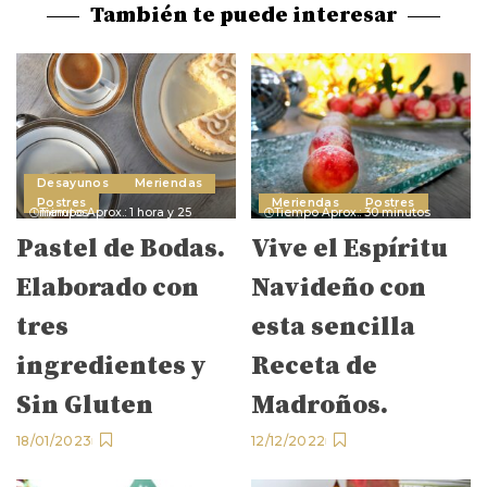
También te puede interesar
Desayunos
Meriendas
Postres
Meriendas
Postres
Tiempo Aprox.: 1 hora y 25 minutos
Tiempo Aprox.: 30 minutos
Pastel de Bodas.
Vive el Espíritu
Elaborado con
Navideño con
tres
esta sencilla
ingredientes y
Receta de
Sin Gluten
Madroños.
18/01/2023
12/12/2022