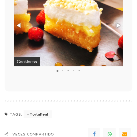
Cookiness
Cook
TortaReal
TAGS:
VECES COMPARTIDO